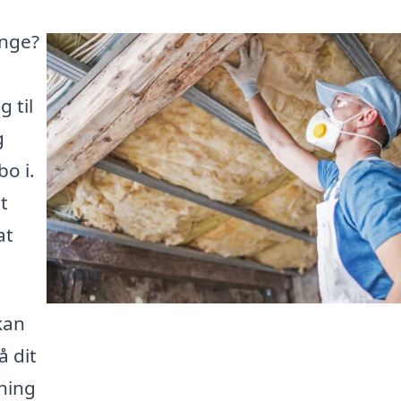
inge?
 til
g
o i.
t
at
kan
å dit
sning