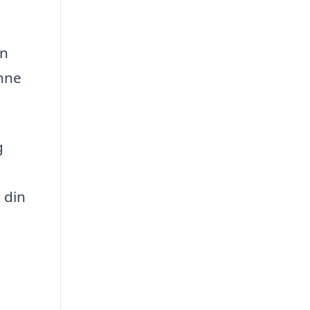
an
nne
g
 din