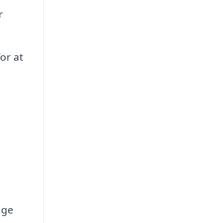
r
or at
age