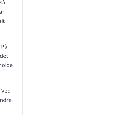
gså
kan
lt
. På
det
pholde
. Ved
indre