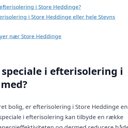
fterisolering i Store Heddinge?
erisolering i Store Heddinge eller hele Stevns
i byer nær Store Heddinge
peciale i efterisolering i
e med?
et bolig, er efterisolering i Store Heddinge en
speciale i efterisolering kan tilbyde en række
re energieffektiviteten og dermed reducere båd