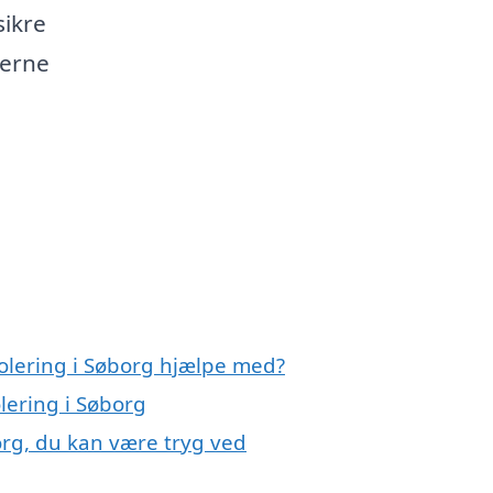
sikre
derne
solering i Søborg hjælpe med?
olering i Søborg
borg, du kan være tryg ved