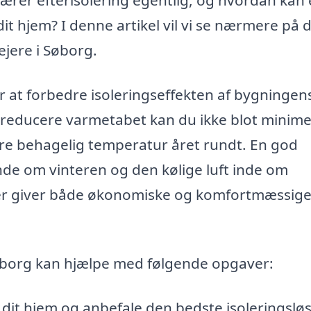
it hjem? I denne artikel vil vi se nærmere på 
ejere i Søborg.
r at forbedre isoleringseffekten af bygningen
 reducere varmetabet kan du ikke blot minim
e behagelig temperatur året rundt. En god
nde om vinteren og den kølige luft inde om
der giver både økonomiske og komfortmæssig
 Søborg kan hjælpe med følgende opgaver:
dit hjem og anbefale den bedste isoleringslø