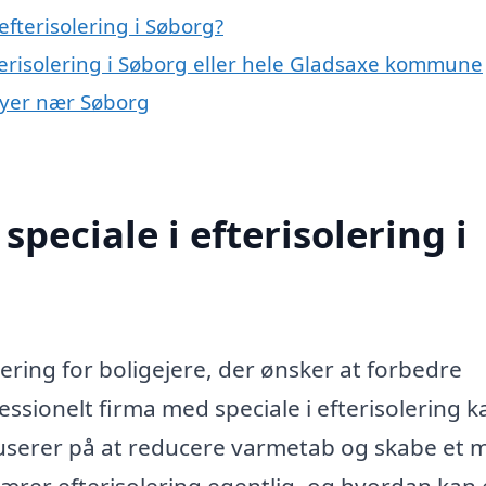
fterisolering i Søborg?
terisolering i Søborg eller hele Gladsaxe kommune
 byer nær Søborg
peciale i efterisolering i
tering for boligejere, der ønsker at forbedre
essionelt firma med speciale i efterisolering k
fokuserer på at reducere varmetab og skabe et 
rer efterisolering egentlig, og hvordan kan 