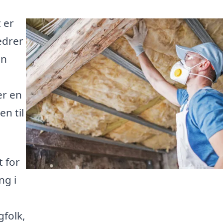
 er
edrer
an
er en
en til
t for
ng i
gfolk,