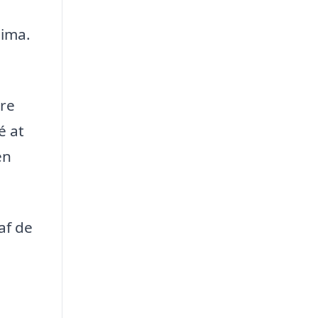
d
lima.
ere
é at
en
af de