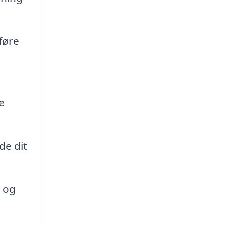
føre
e
de dit
n og