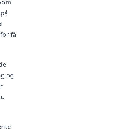
lvom
 på
l
for få
nde
ng og
er
du
ente