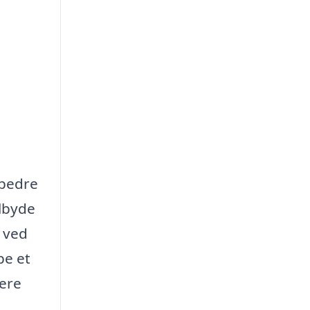
rbedre
ilbyde
 ved
be et
ere