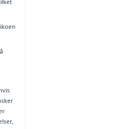
ilket
sikoen
på
hvis
nsker
er
lser,