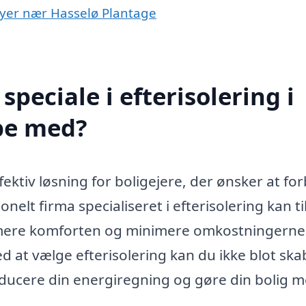
i byer nær Hasselø Plantage
peciale i efterisolering i
pe med?
fektiv løsning for boligejere, der ønsker at fo
nelt firma specialiseret i efterisolering kan t
simere komforten og minimere omkostningerne
d at vælge efterisolering kan du ikke blot ska
ducere din energiregning og gøre din bolig m