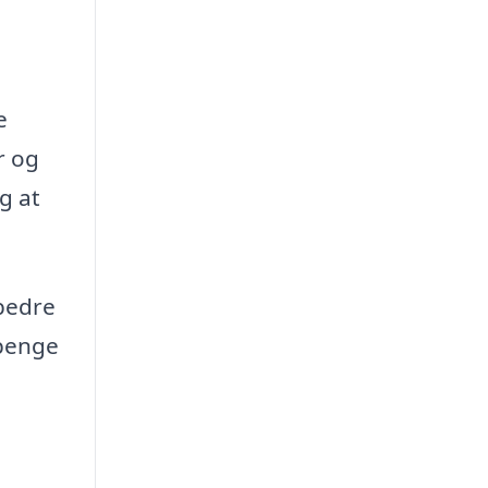
e
r og
g at
 bedre
 penge