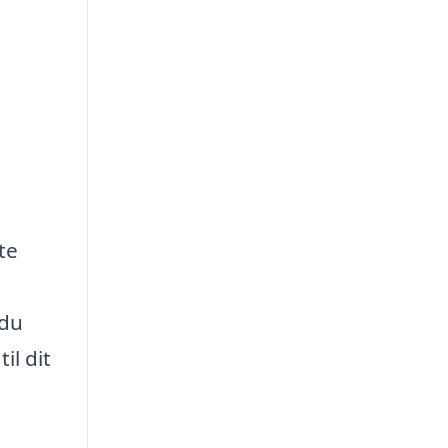
te
 du
il dit