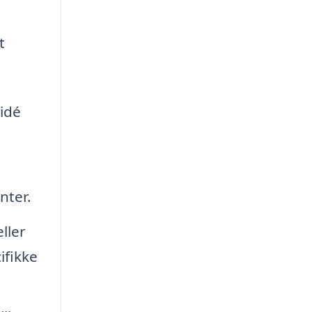
t
 idé
nter.
ller
ifikke