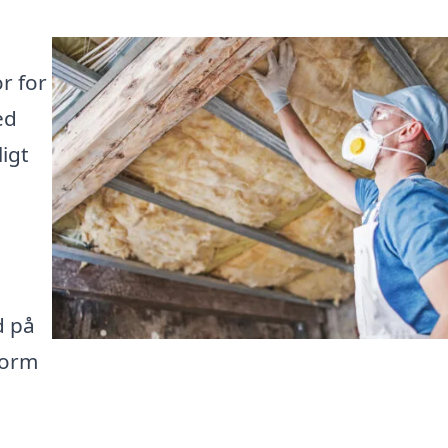
r for
ed
igt
d på
form