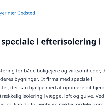
i byer nær Gedsted
peciale i efterisolering i
estering for både boligejere og virksomheder, 
 deres bygninger. Et firma med speciale i
ster, der kan hjælpe med at optimere dit hjem 
strækkelig isolering i vægge, loft og gulve. Ved
olering kan du forvente en række fordele, som 