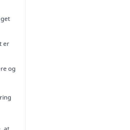
aget
t er
ere og
ering
, at