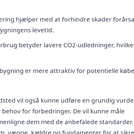
ering hjælper med at forhindre skader forårs
bygningens levetid.
brug betyder lavere CO2-udledninger, hvilke
 bygning er mere attraktiv for potentielle køb
 Gedsted vil også kunne udføre en grundig vurd
er behov for forbedringer. De vil kunne måle
mmenligne dem med de anbefalede standarder.
um, vægge, kældre og fundamenter for at sikre