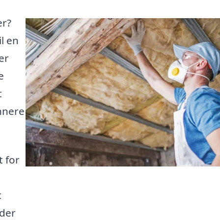
er?
l en
er
e
t
nnere
t for
t
 der