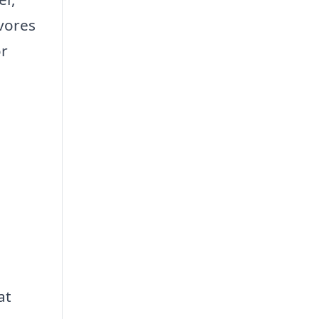
 vores
or
at