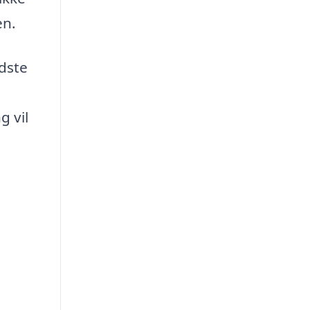
en.
edste
g vil