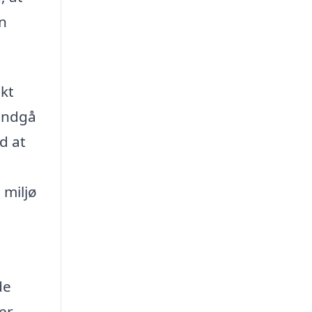
en
ekt
 undgå
d at
 miljø
de
er,