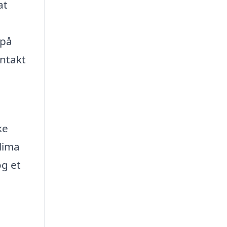
at
 på
ontakt
ke
lima
og et