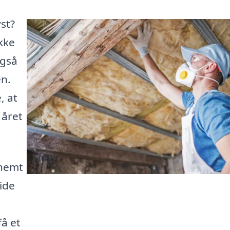
st?
kke
også
n.
, at
 året
 nemt
uide
få et