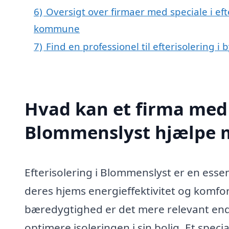
6)
Oversigt over firmaer med speciale i ef
kommune
7)
Find en professionel til efterisolering 
Hvad kan et firma med s
Blommenslyst hjælpe 
Efterisolering i Blommenslyst er en essen
deres hjems energieffektivitet og komfo
bæredygtighed er det mere relevant en
optimere isoleringen i sin bolig. Et speci