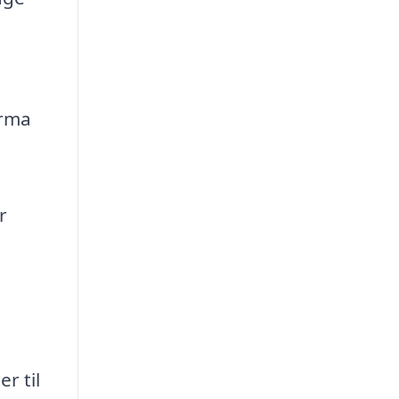
irma
r
r til