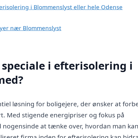
terisolering i Blommenslyst eller hele Odense
i byer nær Blommenslyst
peciale i efterisolering i
med?
tiel løsning for boligejere, der ønsker at forb
rt. Med stigende energipriser og fokus på
d nogensinde at tænke over, hvordan man ka
aliseret firma inden for efterisolering kan bidr