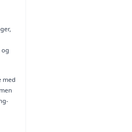
ger,
m og
te med
, men
ng-