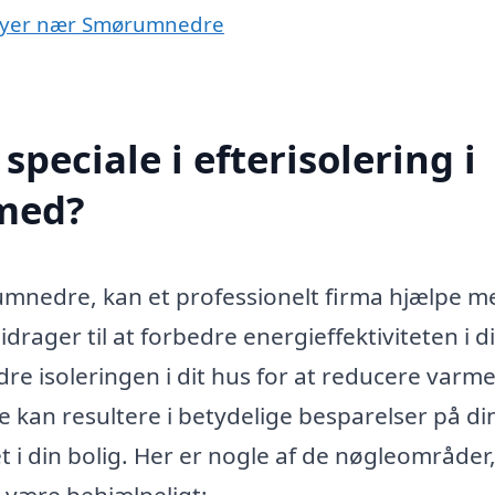
 i byer nær Smørumnedre
peciale i efterisolering i
med?
rumnedre, kan et professionelt firma hjælpe m
rager til at forbedre energieffektiviteten i di
dre isoleringen i dit hus for at reducere varm
kan resultere i betydelige besparelser på di
i din bolig. Her er nogle af de nøgleområder
n være behjælpeligt: