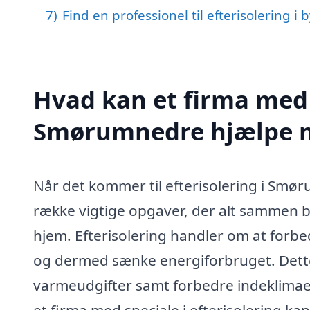
7)
Find en professionel til efterisolering
Hvad kan et firma med s
Smørumnedre hjælpe 
Når det kommer til efterisolering i Smø
række vigtige opgaver, der alt sammen bid
hjem. Efterisolering handler om at forbe
og dermed sænke energiforbruget. Dette 
varmeudgifter samt forbedre indeklimaet 
et firma med speciale i efterisolering ka