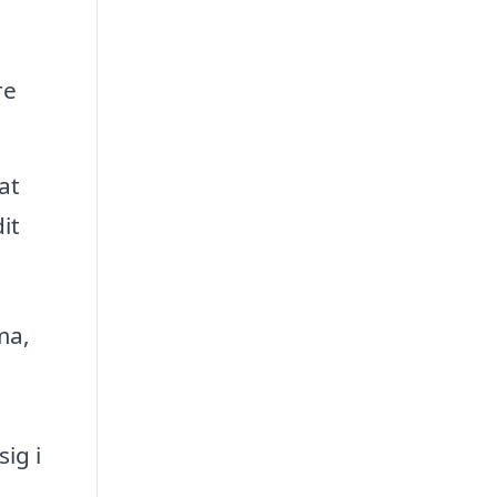
re
at
it
ma,
ig i