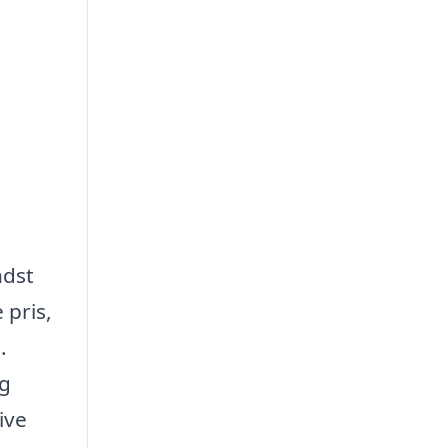
ndst
 pris,
.
og
ive