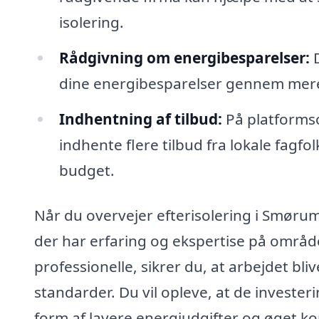
isolering.
Rådgivning om energibesparelser:
D
dine energibesparelser gennem mere 
Indhentning af tilbud:
På platformso
indhente flere tilbud fra lokale fagfol
budget.
Når du overvejer efterisolering i Smørumn
der har erfaring og ekspertise på områ
professionelle, sikrer du, at arbejdet bli
standarder. Du vil opleve, at de investeri
form af lavere energiudgifter og øget kom