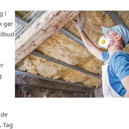
g i
k gør
tilbud
er
g
nde
. Tag