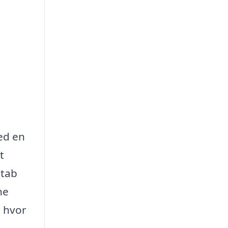
ed en
t
etab
ne
, hvor