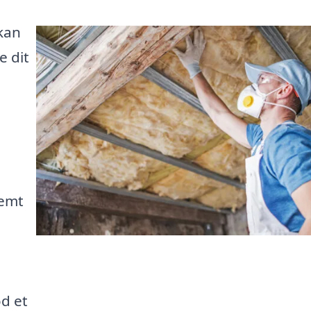
 kan
e dit
nemt
d et