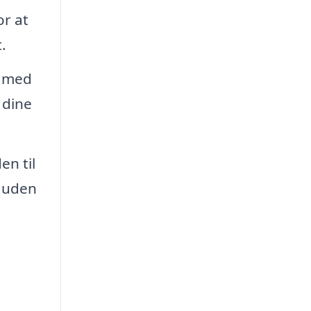
or at
.
r med
 dine
en til
g uden
i