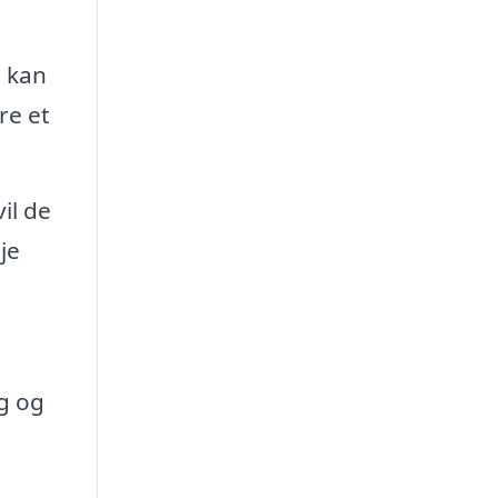
, kan
re et
il de
je
ng og