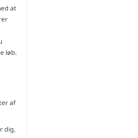
med at
rer
u
e løb.
ter af
r dig,