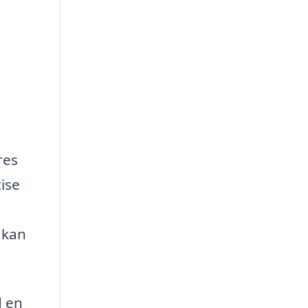
res
ise
 kan
d en