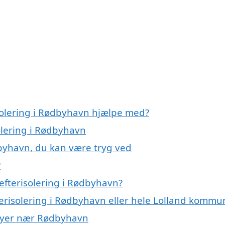
isolering i Rødbyhavn hjælpe med?
solering i Rødbyhavn
dbyhavn, du kan være tryg ved
?
efterisolering i Rødbyhavn?
terisolering i Rødbyhavn eller hele Lolland kommu
i byer nær Rødbyhavn