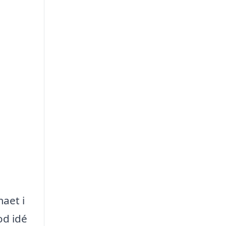
maet i
od idé