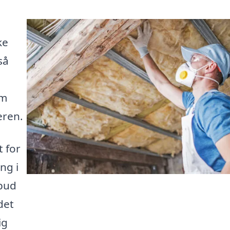
ke
så
om
eren.
t for
ing i
lbud
det
ig