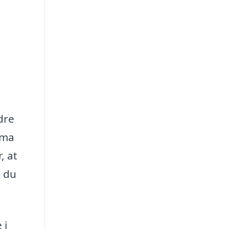
dre
rma
, at
n du
 i