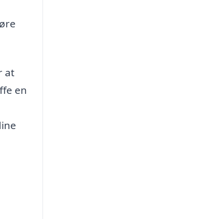
gøre
r at
ffe en
dine