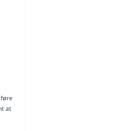
føre
mt at