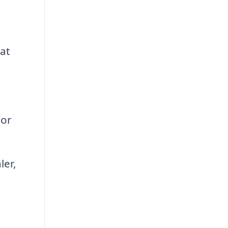
 at
e
vor
ler,