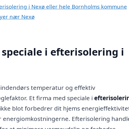
fterisolering i Nexø eller hele Bornholms kommune
 byer nær Nexø
peciale i efterisolering i
g indendørs temperatur og effektiv
glefaktor. Et firma med speciale i
efterisoleri
kke blot forbedrer dit hjems energieffektivite
 energiomkostningerne. Efterisolering hand
 for at minimere varmeudslip og forbedre