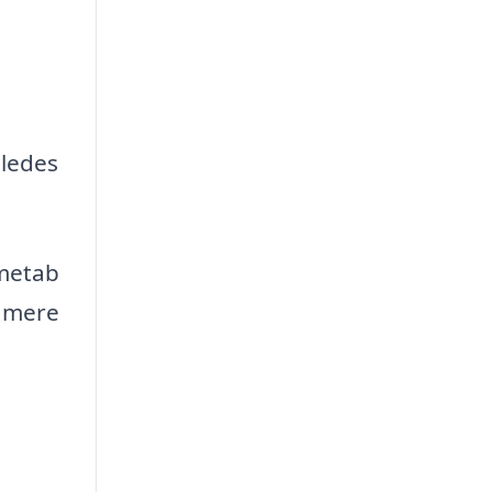
åledes
rmetab
t mere