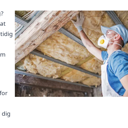
g?
 at
tidig
am
for
 dig