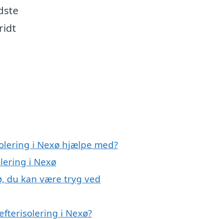
dste
ridt
solering i Nexø hjælpe med?
olering i Nexø
xø, du kan være tryg ved
fterisolering i Nexø?