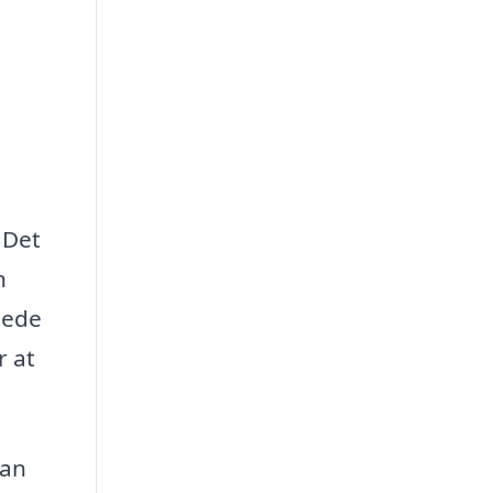
 Det
n
llede
r at
kan