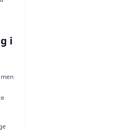
g i
, men
te
ige