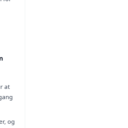
an
r at
mgang
er, og