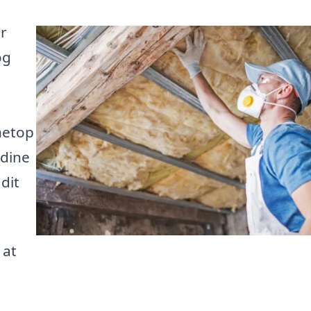
er
og
netop
 dine
dit
 at