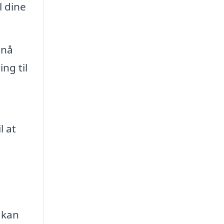
l dine
pnå
ng til
l at
 kan