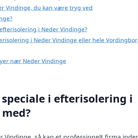
der Vindinge, du kan være tryg ved
inge?
fterisolering i Neder Vindinge?
terisolering i Neder Vindinge eller hele Vordingbo
i byer nær Neder Vindinge
peciale i efterisolering i
e med?
er Vindinge, så kan et professionelt firma inde