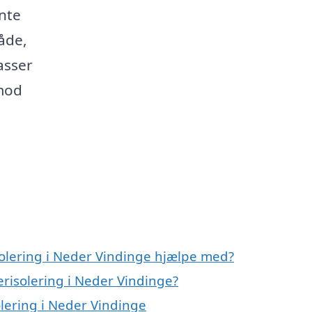
nte
råde,
asser
 mod
solering i Neder Vindinge hjælpe med?
terisolering i Neder Vindinge?
olering i Neder Vindinge