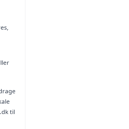
es,
ller
idrage
kale
dk til