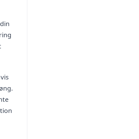
 din
ring
t
vis
Køng.
nte
tion