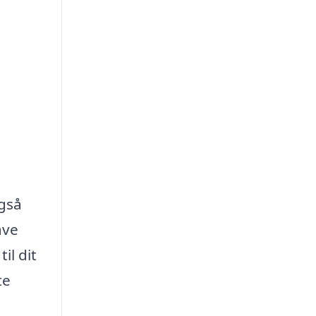
også
ave
il dit
te