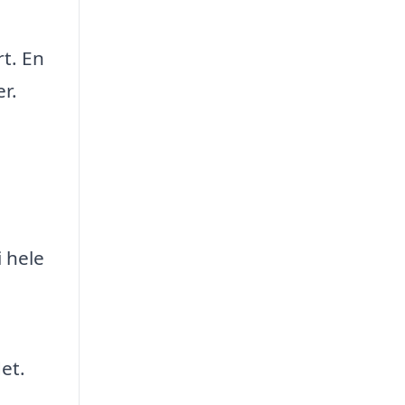
rt. En
r.
 hele
et.