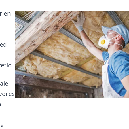
r en
u
Med
etid.
ale
 vores
a
te