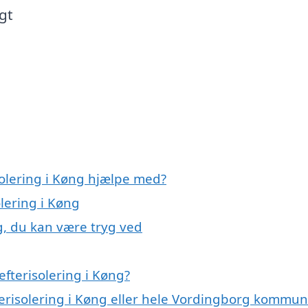
gt
solering i Køng hjælpe med?
olering i Køng
ng, du kan være tryg ved
fterisolering i Køng?
fterisolering i Køng eller hele Vordingborg kommu