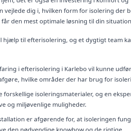
 vejlede dig i, hvilken form for isolering der 
får den mest optimale løsning til din situation
l hjælp til efterisolering, og et dygtigt team k
aring i efterisolering i Karlebo vil kunne udfø
 afgøre, hvilke områder der har brug for isoler
forskellige isoleringsmaterialer, og en ekspe
ive og miljøvenlige muligheder.
tallation er afgørende for, at isoleringen fun
 have den nødvendige knowhow og de rigtige