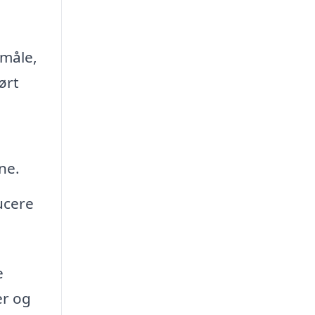
 måle,
ørt
ne.
ucere
e
er og