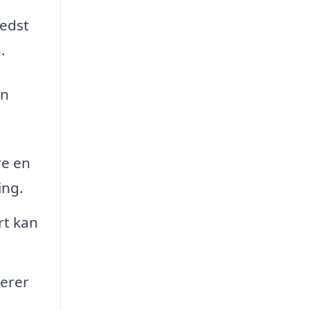
bedst
.
an
re en
ing.
rt kan
gerer