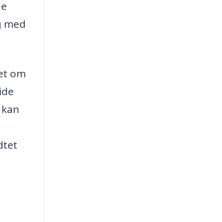
de
ig med
set om
ide
 kan
dtet