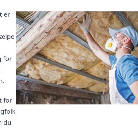
t er
jælpe
 for
t
n.
t for
agfolk
n du