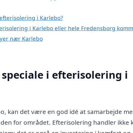
fterisolering i Karlebo?
terisolering i Karlebo eller hele Fredensborg kom
 byer nær Karlebo
peciale i efterisolering i
ebo, kan det være en god idé at samarbejde me
nden for området. Efterisolering handler ikke 
 hjem; det er også en investering i komfort og