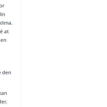
or
din
klima.
é at
 en
e den
 kan
er.