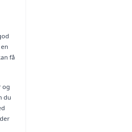
 god
 en
kan få
r og
n du
ed
 der