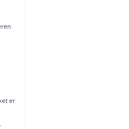
eren
ket er
-