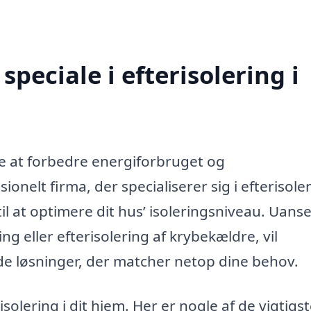
peciale i efterisolering i
åde at forbedre energiforbruget og
onelt firma, der specialiserer sig i efterisole
il at optimere dit hus’ isoleringsniveau. Uans
ng eller efterisolering af krybekældre, vil
e løsninger, der matcher netop dine behov.
isolering i dit hjem. Her er nogle af de vigtigs