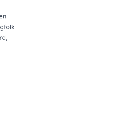
 en
gfolk
rd,