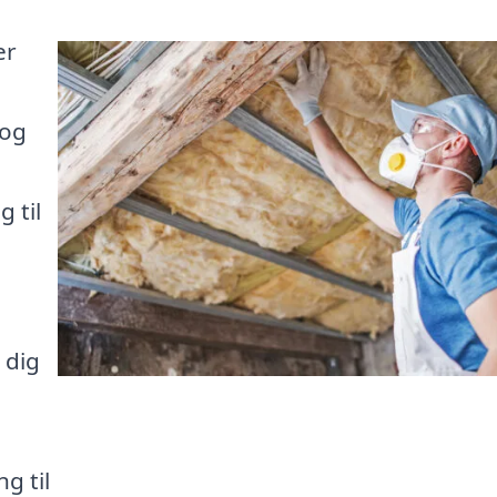
er
 og
 til
 dig
g til