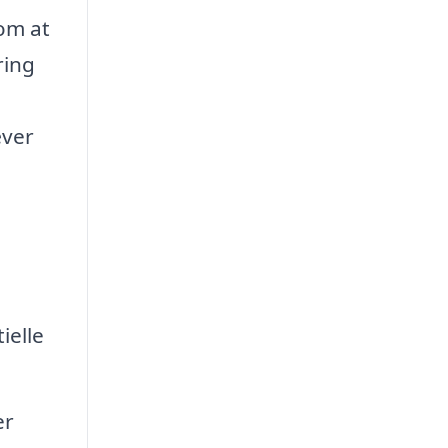
 om at
ring
æver
ielle
er