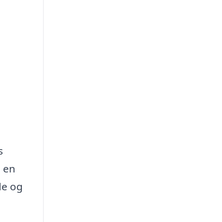
s
e en
de og