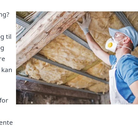
ing?
 til
og
re
 kan
for
hente