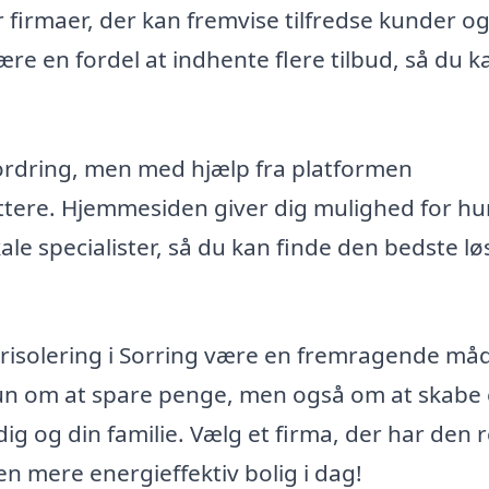
r firmaer, der kan fremvise tilfredse kunder o
re en fordel at indhente flere tilbud, så du k
fordring, men med hjælp fra platformen
lettere. Hjemmesiden giver dig mulighed for hu
le specialister, så du kan finde den bedste l
erisolering i Sorring være en fremragende må
kun om at spare penge, men også om at skabe 
g og din familie. Vælg et firma, der har den r
en mere energieffektiv bolig i dag!