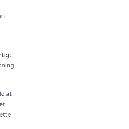
g
an
rtigt
øsning
de at
et
ette