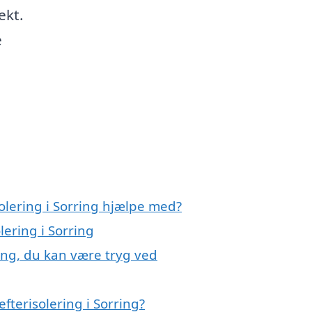
ekt.
e
solering i Sorring hjælpe med?
lering i Sorring
ring, du kan være tryg ved
fterisolering i Sorring?