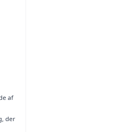
de af
g, der