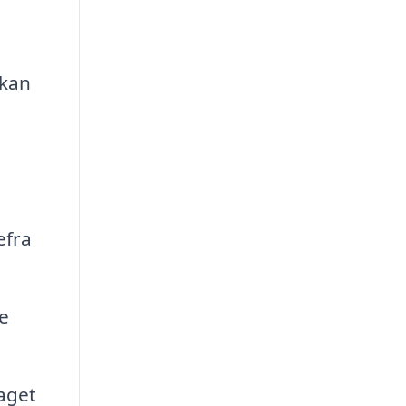
 kan
efra
e
aget