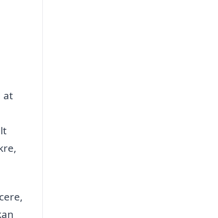
 at
lt
kre,
cere,
kan