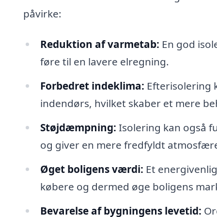
påvirke:
Reduktion af varmetab:
En god isole
føre til en lavere elregning.
Forbedret indeklima:
Efterisolering
indendørs, hvilket skaber et mere beh
Støjdæmpning:
Isolering kan også f
og giver en mere fredfyldt atmosfær
Øget boligens værdi:
Et energivenlig
købere og dermed øge boligens mar
Bevarelse af bygningens levetid:
Ord