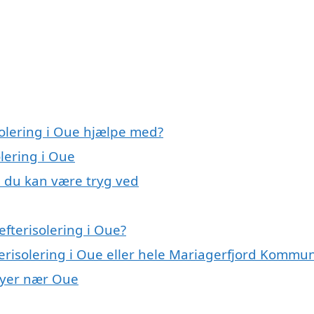
solering i Oue hjælpe med?
olering i Oue
e, du kan være tryg ved
fterisolering i Oue?
terisolering i Oue eller hele Mariagerfjord Kommu
 byer nær Oue