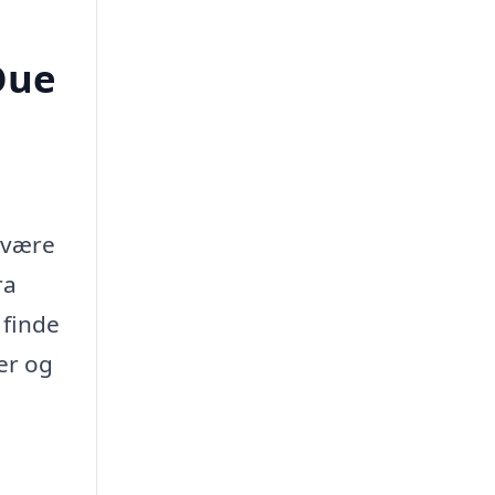
Oue
n være
ra
 finde
er og