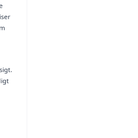
e
iser
rm
sigt.
igt