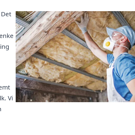
 Det
sænke
ring
nemt
k. Vi
n