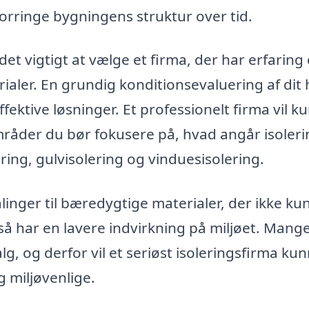
forringe bygningens struktur over tid.
det vigtigt at vælge et firma, der har erfaring
ialer. En grundig konditionsevaluering af dit
fektive løsninger. Et professionelt firma vil k
mråder du bør fokusere på, hvad angår isoleri
ring, gulvisolering og vinduesisolering.
inger til bæredygtige materialer, der ikke ku
å har en lavere indvirkning på miljøet. Mang
g, og derfor vil et seriøst isoleringsfirma ku
g miljøvenlige.