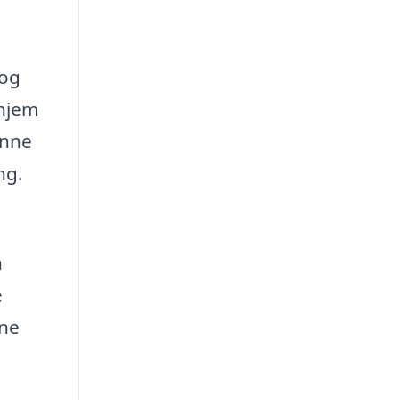
 og
 hjem
unne
ng.
n
e
nne