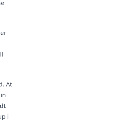
ne
der
il
d. At
din
idt
up i