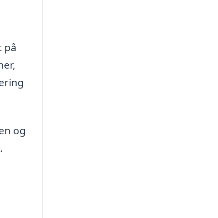
t på
ner,
lering
ren og
.