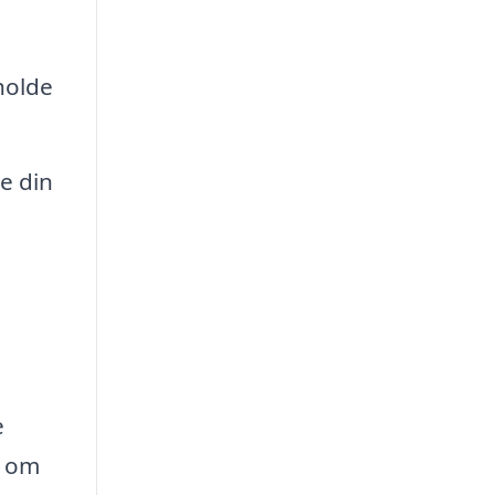
holde
e din
e
e om