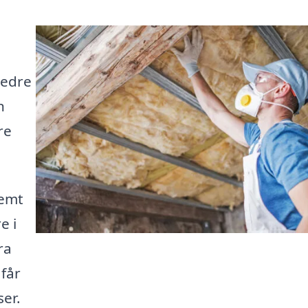
bedre
n
re
nemt
e i
ra
 får
er.