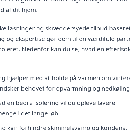
d af dit hjem.
ække løsninger og skræddersyede tilbud basere
ng og ekspertise gør dem til en værdifuld part
 isoleret. Nedenfor kan du se, hvad en efteriso
ing hjælper med at holde på varmen om vinte
ndsker behovet for opvarmning og nedkøling
 en bedre isolering vil du opleve lavere
penge i det lange løb.
ing kan forhindre skimmelsvamp og kondens,