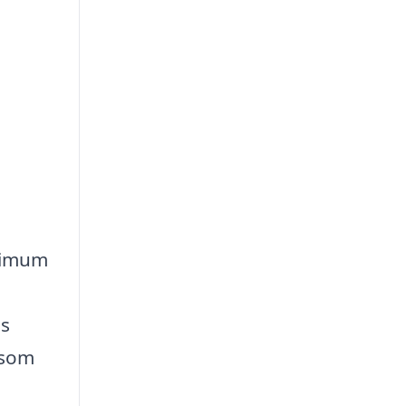
inimum
ms
 som