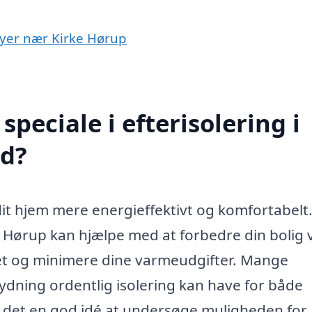
 byer nær Kirke Hørup
peciale i efterisolering i
ed?
 dit hjem mere energieffektivt og komfortabelt.
ke Hørup kan hjælpe med at forbedre din bolig 
et og minimere dine varmeudgifter. Mange
etydning ordentlig isolering kan have for både
 det en god idé at undersøge muligheden for