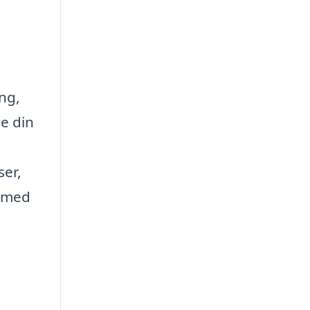
ng,
re din
ser,
g med