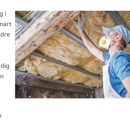
g i
mart
edre
 dig
en
m