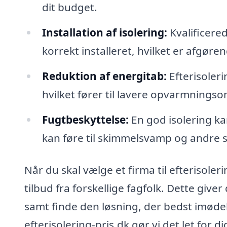
dit budget.
Installation af isolering:
Kvalificered
korrekt installeret, hvilket er afgøren
Reduktion af energitab:
Efterisoler
hvilket fører til lavere opvarmnings
Fugtbeskyttelse:
En god isolering ka
kan føre til skimmelsvamp og andre s
Når du skal vælge et firma til efterisoler
tilbud fra forskellige fagfolk. Dette giv
samt finde den løsning, der bedst imød
efterisolering-pris.dk gør vi det let for d