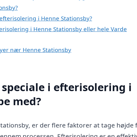
ionsby?
fterisolering i Henne Stationsby?
erisolering i Henne Stationsby eller hele Varde
i byer nær Henne Stationsby
peciale i efterisolering i
lpe med?
ationsby, er der flere faktorer at tage højde f
gennem processen. Efterisolering er en effekti