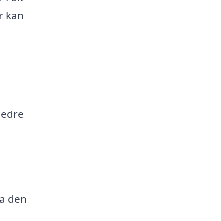
r kan
bedre
da den