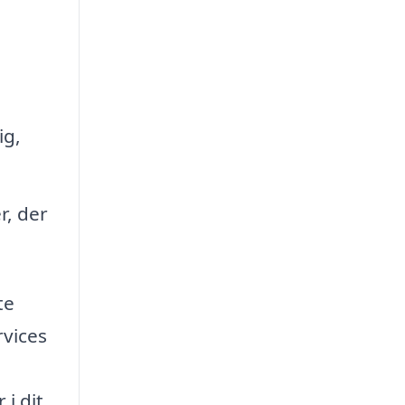
ig,
r, der
te
rvices
 i dit