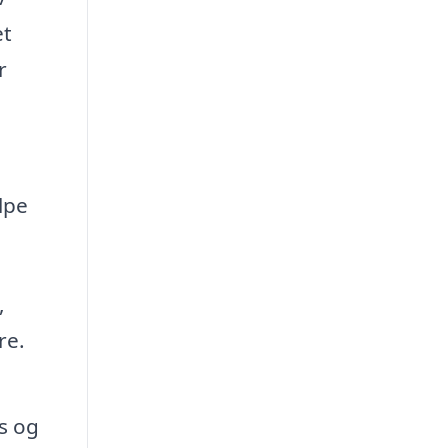
et
r
lpe
,
re.
s og