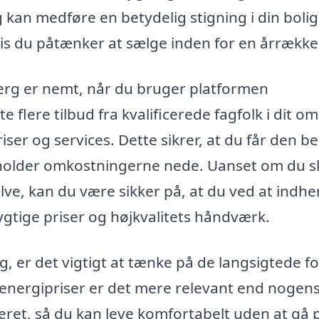
g kan medføre en betydelig stigning i din bolig
hvis du påtænker at sælge inden for en årrække
dbjerg er nemt, når du bruger platformen
e flere tilbud fra kvalificerede fagfolk i dit o
iser og services. Dette sikrer, at du får den b
du holder omkostningerne nede. Uanset om du s
gulve, kan du være sikker på, at du ved at indh
ygtige priser og højkvalitets håndværk.
g, er det vigtigt at tænke på de langsigtede f
 energipriser er det mere relevant end nogen
oleret, så du kan leve komfortabelt uden at gå 