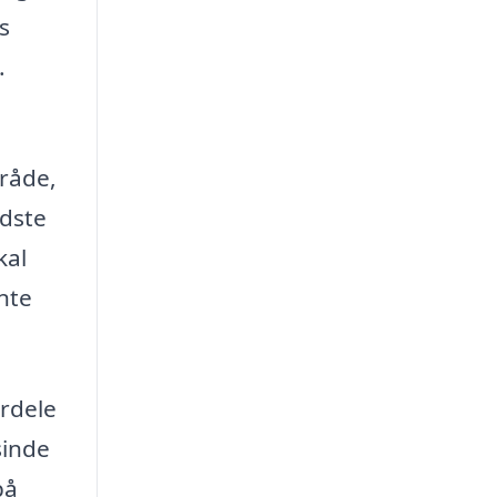
s
.
mråde,
edste
kal
ente
ordele
sinde
på