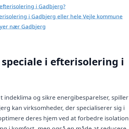
fterisolering i Gadbjerg?
terisolering i Gadbjerg eller hele Vejle kommune
i byer nær Gadbjerg
peciale i efterisolering i
 indeklima og sikre energibesparelser, spiller
jerg kan virksomheder, der specialiserer sig i
 optimere deres hjem ved at forbedre isolation
ring i komfort, men også en måde at reducere