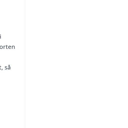
i
forten
, så