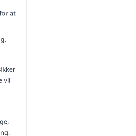
for at
ag,
sikker
 vil
gge,
ing.