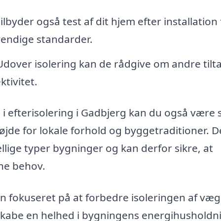
lbyder også test af dit hjem efter installation 
dvendige standarder.
dover isolering kan de rådgive om andre tilt
tivitet.
 i efterisolering i Gadbjerg kan du også være 
øjde for lokale forhold og byggetraditioner. De
lige typer bygninger og kan derfor sikre, at
ine behov.
un fokuseret på at forbedre isoleringen af væ
 skabe en helhed i bygningens energihusholdn