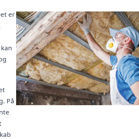
et er
,
 kan
 og
et
g. På
nte
t
skab