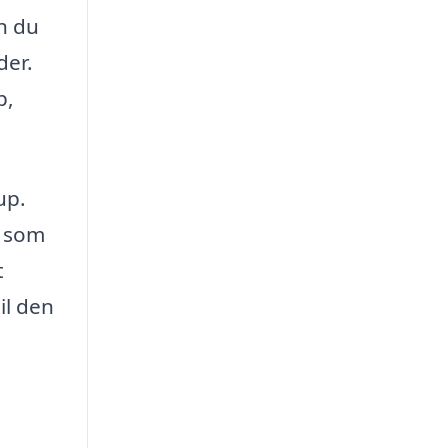
n du
der.
p,
up.
g som
t
il den