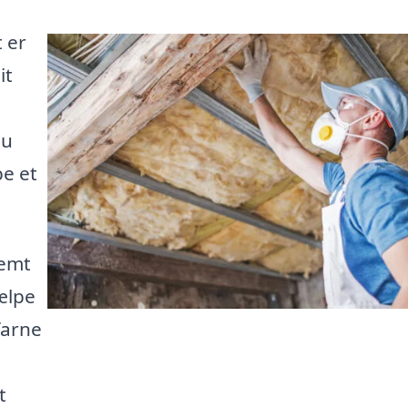
 er
it
du
e et
nemt
jælpe
farne
t