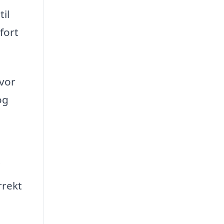
til
fort
hvor
og
.
rrekt