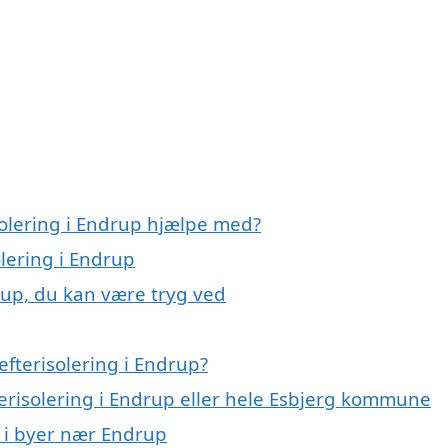
solering i Endrup hjælpe med?
olering i Endrup
drup, du kan være tryg ved
fterisolering i Endrup?
terisolering i Endrup eller hele Esbjerg kommune
ng i byer nær Endrup