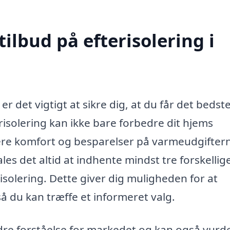
tilbud på efterisolering i
er det vigtigt at sikre dig, at du får det bedst
terisolering kan ikke bare forbedre dit hjems
jere komfort og besparelser på varmeudgifter
les det altid at indhente mindst tre forskellig
risolering. Dette giver dig muligheden for at
så du kan træffe et informeret valg.
edre forståelse for markedet og kan også vurd