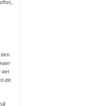
oftet,
r den
rmaer
r det
l dit
gså