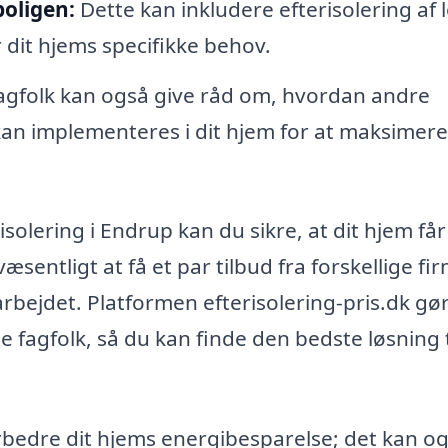
boligen:
Dette kan inkludere efterisolering af l
 dit hjems specifikke behov.
gfolk kan også give råd om, hvordan andre
an implementeres i dit hjem for at maksimere
risolering i Endrup kan du sikre, at dit hjem få
væsentligt at få et par tilbud fra forskellige fi
arbejdet. Platformen efterisolering-pris.dk gø
le fagfolk, så du kan finde den bedste løsning ti
forbedre dit hjems energibesparelse; det kan o