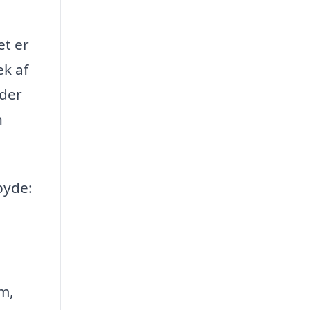
et er
ek af
 der
n
lbyde:
m,