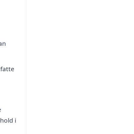
kan
fatte
e
hold i