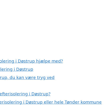
solering i Døstrup hjælpe med?
olering i Døstrup
strup, du kan være tryg ved
fterisolering i Døstrup?
terisolering i Døstrup eller hele Tønder kommune