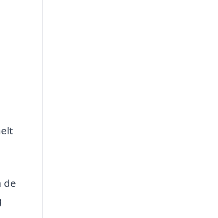
elt
å de
g