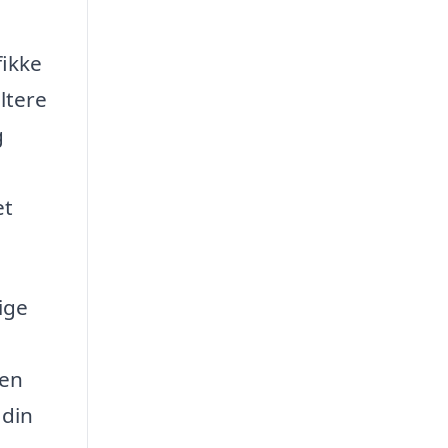
fikke
ltere
g
et
ige
den
 din