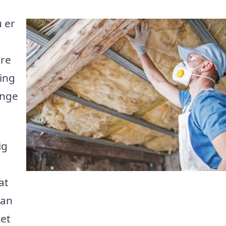
u er
dre
ring
enge
ig
at
kan
det