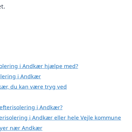
t.
solering i Andkær hjælpe med?
olering i Andkær
dkær, du kan være tryg ved
efterisolering i Andkær?
terisolering i Andkær eller hele Vejle kommune
i byer nær Andkær