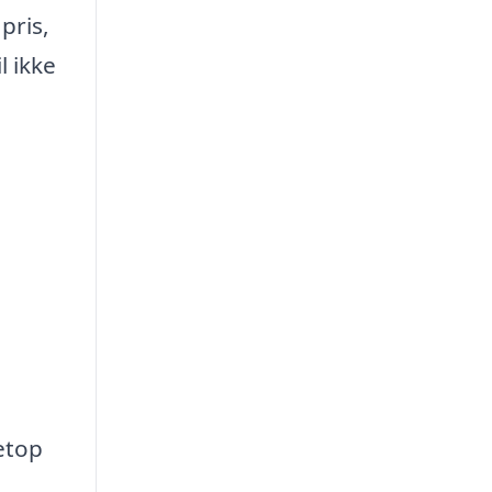
pris,
l ikke
etop