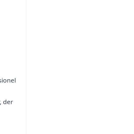
sionel
, der