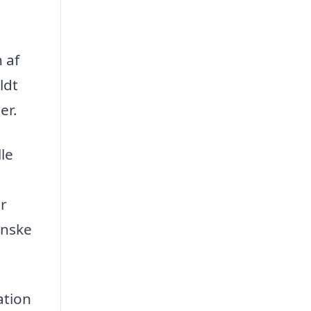
 af
ldt
er.
le
r
anske
ation