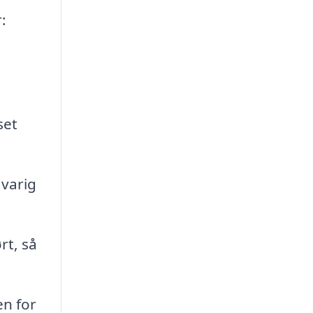
:
set
gvarig
rt, så
en for