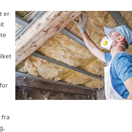
t er
it
tte
lket
for
 fra
g,